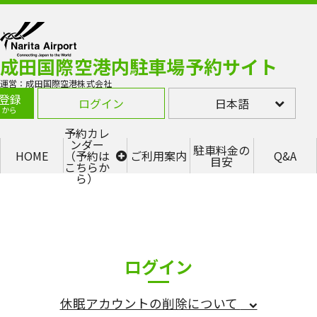
成田国際空港内駐車場予約サイト
運営：成田国際空港株式会社
登録
ログイン
日本語
らから
予約カレ
ンダー
駐車料金の
HOME
（予約は
ご利用案内
Q&A
目安
こちらか
ら）
第1ター
ミナル
P1（高
層立駐
2F・
3F・
4F）
ログイン
第1ター
ミナル
P5
休眠アカウントの削除について