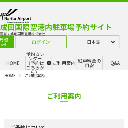
成田国際空港内駐車場予約サイト
運営：成田国際空港株式会社
登録
ログイン
日本語
らから
予約カレ
ンダー
駐車料金の
HOME
（予約は
ご利用案内
Q&A
目安
こちらか
ら）
HOME
ご利用案内
第1ター
ミナル
P1（高
層立駐
2F・
ご利用案内
3F・
4F）
第1ター
ミナル
P5
ご予約について